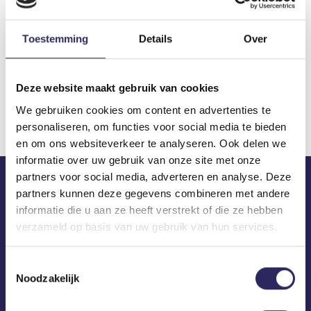
aanleiding van de
adviesronde bij het vovb
Toestemming
Details
Over
Deze website maakt gebruik van cookies
Download
We gebruiken cookies om content en advertenties te
personaliseren, om functies voor social media te bieden
en om ons websiteverkeer te analyseren. Ook delen we
informatie over uw gebruik van onze site met onze
partners voor social media, adverteren en analyse. Deze
partners kunnen deze gegevens combineren met andere
ECA in je mailbox?
informatie die u aan ze heeft verstrekt of die ze hebben
verzameld op basis van uw gebruik van hun services.
Toestemmingsselectie
Noodzakelijk