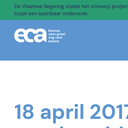
De Vlaamse Regering stelde het ontwerp projectb
loopt een openbaar onderzoek.
18 april 20