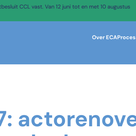
esluit CCL vast. Van 12 juni tot en met 10 augustus
Over ECA
Proces
17: actorenove