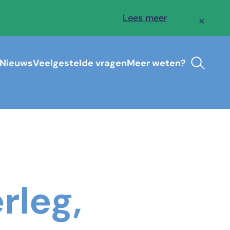
Lees meer
✕
Nieuws
Veelgestelde vragen
Meer weten?
rleg,