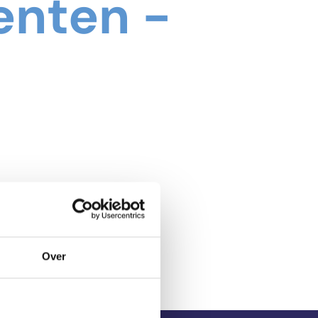
nten -
Over