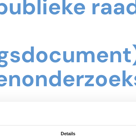
publieke raa
ngsdocument)
venonderzoek
Details