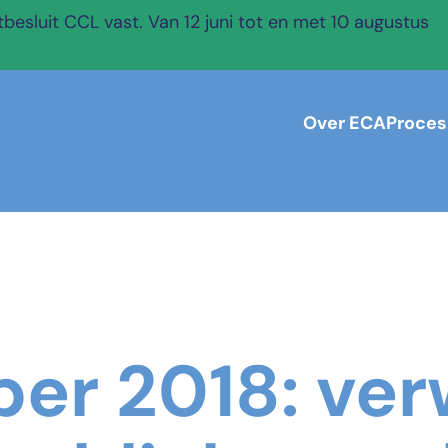
esluit CCL vast. Van 12 juni tot en met 10 augustus
Over ECA
Proces
er 2018: ver