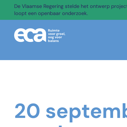
De Vlaamse Regering stelde het ontwerp projectb
loopt een openbaar onderzoek.
20 septemb