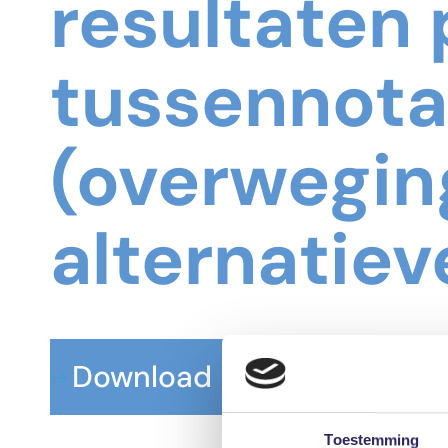
resultaten 
tussennota
(overwegi
alternatie
Download
Toestemming