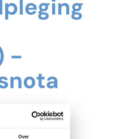
dpleging
 -
snota
Over