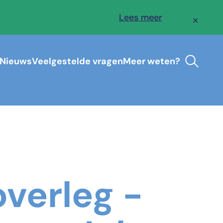
Lees meer
✕
Nieuws
Veelgestelde vragen
Meer weten?
overleg -