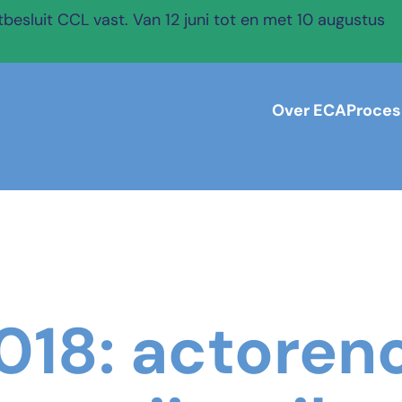
esluit CCL vast. Van 12 juni tot en met 10 augustus
Over ECA
Proces
2018: actoren