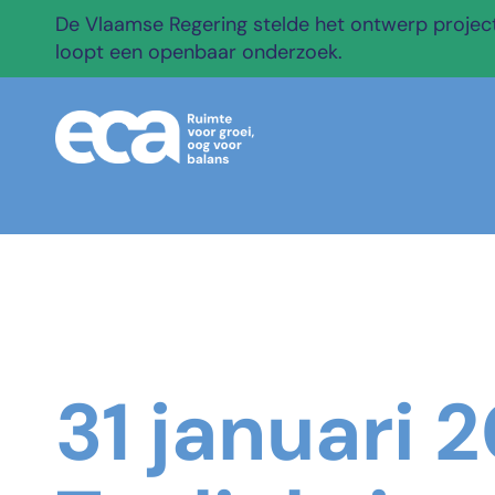
De Vlaamse Regering stelde het ontwerp projectb
loopt een openbaar onderzoek.
31 januari 