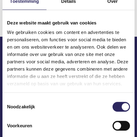
Toestemming
Details
Over
Download
Deze website maakt gebruik van cookies
We gebruiken cookies om content en advertenties te
personaliseren, om functies voor social media te bieden
en om ons websiteverkeer te analyseren. Ook delen we
informatie over uw gebruik van onze site met onze
ECA in je mailbox?
partners voor social media, adverteren en analyse. Deze
partners kunnen deze gegevens combineren met andere
informatie die u aan ze heeft verstrekt of die ze hebben
verzameld op basis van uw gebruik van hun services.
Toestemmingsselectie
Noodzakelijk
Voorkeuren