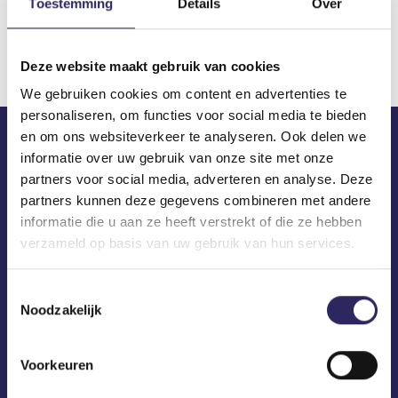
Toestemming
Details
Over
Download
Deze website maakt gebruik van cookies
We gebruiken cookies om content en advertenties te
personaliseren, om functies voor social media te bieden
en om ons websiteverkeer te analyseren. Ook delen we
informatie over uw gebruik van onze site met onze
ECA in je mailbox?
partners voor social media, adverteren en analyse. Deze
partners kunnen deze gegevens combineren met andere
informatie die u aan ze heeft verstrekt of die ze hebben
verzameld op basis van uw gebruik van hun services.
Toestemmingsselectie
Noodzakelijk
Voorkeuren