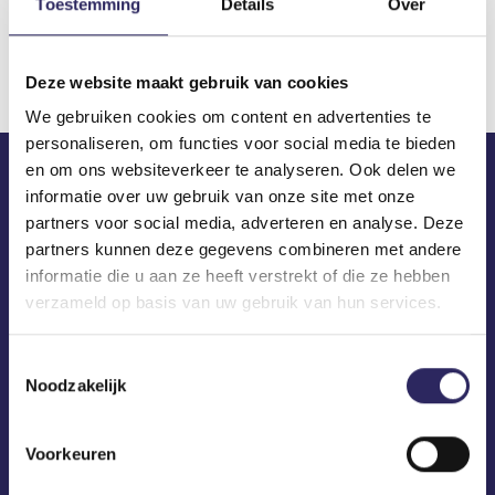
Toestemming
Details
Over
Download
Deze website maakt gebruik van cookies
We gebruiken cookies om content en advertenties te
personaliseren, om functies voor social media te bieden
en om ons websiteverkeer te analyseren. Ook delen we
informatie over uw gebruik van onze site met onze
ECA in je mailbox?
partners voor social media, adverteren en analyse. Deze
partners kunnen deze gegevens combineren met andere
informatie die u aan ze heeft verstrekt of die ze hebben
verzameld op basis van uw gebruik van hun services.
Toestemmingsselectie
Noodzakelijk
Voorkeuren