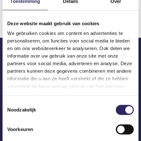
Toestemming
Details
Over
Download
Deze website maakt gebruik van cookies
We gebruiken cookies om content en advertenties te
personaliseren, om functies voor social media te bieden
en om ons websiteverkeer te analyseren. Ook delen we
informatie over uw gebruik van onze site met onze
ECA in je mailbox?
partners voor social media, adverteren en analyse. Deze
partners kunnen deze gegevens combineren met andere
informatie die u aan ze heeft verstrekt of die ze hebben
verzameld op basis van uw gebruik van hun services.
Toestemmingsselectie
Noodzakelijk
Voorkeuren