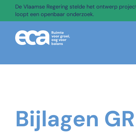
De Vlaamse Regering stelde het ontwerp projectb
loopt een openbaar onderzoek.
Bijlagen G