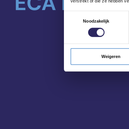
ECA in je m
verstrekt of die ze hebben v
Toestemmingsselectie
Noodzakelijk
Weigeren