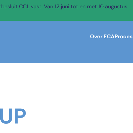
esluit CCL vast. Van 12 juni tot en met 10 augustus
Over ECA
Proces
RUP