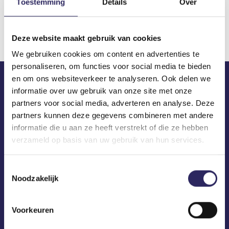
Toestemming
Details
Over
Download
Deze website maakt gebruik van cookies
We gebruiken cookies om content en advertenties te
personaliseren, om functies voor social media te bieden
en om ons websiteverkeer te analyseren. Ook delen we
informatie over uw gebruik van onze site met onze
ECA in je mailbox?
partners voor social media, adverteren en analyse. Deze
partners kunnen deze gegevens combineren met andere
informatie die u aan ze heeft verstrekt of die ze hebben
verzameld op basis van uw gebruik van hun services.
Toestemmingsselectie
Noodzakelijk
Voorkeuren