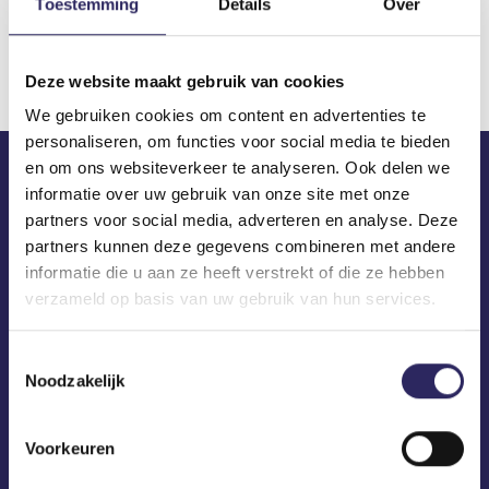
Toestemming
Details
Over
Download
Deze website maakt gebruik van cookies
We gebruiken cookies om content en advertenties te
personaliseren, om functies voor social media te bieden
en om ons websiteverkeer te analyseren. Ook delen we
informatie over uw gebruik van onze site met onze
ECA in je mailbox?
partners voor social media, adverteren en analyse. Deze
partners kunnen deze gegevens combineren met andere
informatie die u aan ze heeft verstrekt of die ze hebben
verzameld op basis van uw gebruik van hun services.
Toestemmingsselectie
Noodzakelijk
Voorkeuren