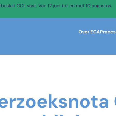
esluit CCL vast. Van 12 juni tot en met 10 augustus
Over ECA
Proces
erzoeksnota