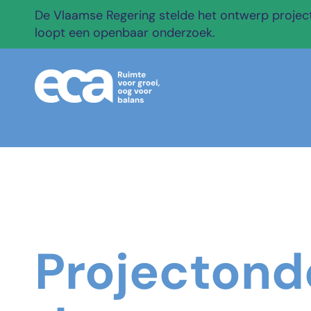
De Vlaamse Regering stelde het ontwerp projectb
loopt een openbaar onderzoek.
Projectond