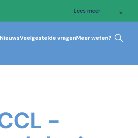
Lees meer
✕
Nieuws
Veelgestelde vragen
Meer weten?
 CCL -