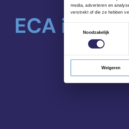
media, adverteren en analys
verstrekt of die ze hebben v
ECA in je m
Toestemmingsselectie
Noodzakelijk
Weigeren