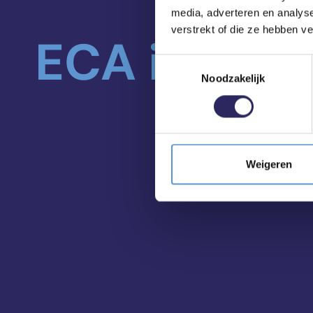
media, adverteren en analys
verstrekt of die ze hebben v
ECA in je m
Toestemmingsselectie
Noodzakelijk
Weigeren