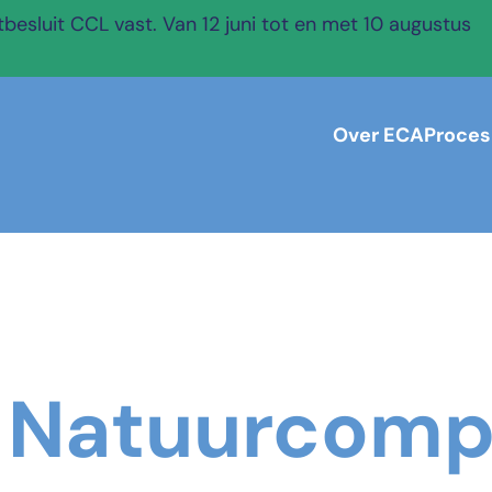
esluit CCL vast. Van 12 juni tot en met 10 augustus
Over ECA
Proces
 Natuurcompe