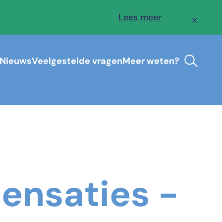
Lees meer
✕
Nieuws
Veelgestelde vragen
Meer weten?
nsaties -