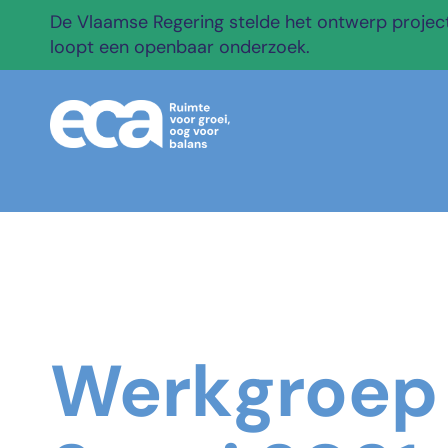
De Vlaamse Regering stelde het ontwerp projectb
loopt een openbaar onderzoek.
Werkgroep