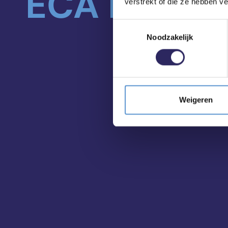
ECA in je m
verstrekt of die ze hebben v
Toestemmingsselectie
Noodzakelijk
Weigeren