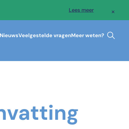
Lees meer
✕
Nieuws
Veelgestelde vragen
Meer weten?
vatting