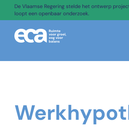
De Vlaamse Regering stelde het ontwerp projectb
loopt een openbaar onderzoek.
Werkhypot