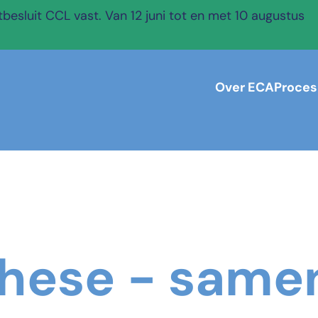
esluit CCL vast. Van 12 juni tot en met 10 augustus
Over ECA
Proces
hese - samen