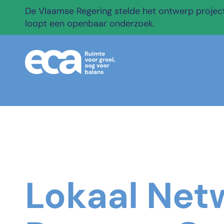
De Vlaamse Regering stelde het ontwerp projectb
loopt een openbaar onderzoek.
Lokaal Net