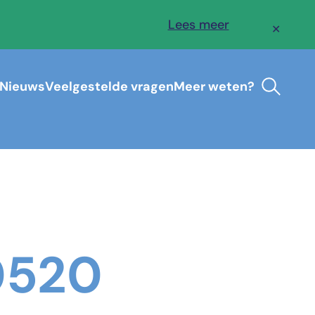
Lees meer
✕
Nieuws
Veelgestelde vragen
Meer weten?
0520