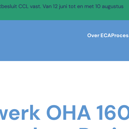
esluit CCL vast. Van 12 juni tot en met 10 augustus
Over ECA
Proces
werk OHA 16