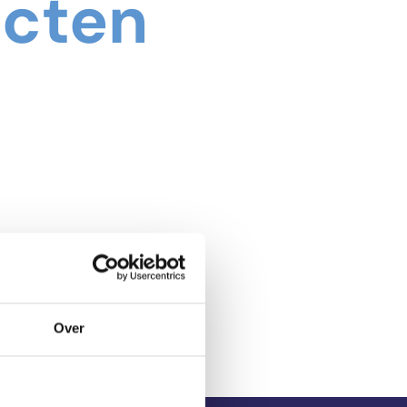
ecten
Over