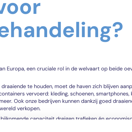
voor
ehandeling?
n Europa, een cruciale rol in de welvaart op beide oe
draaiende te houden, moet de haven zich blijven aan
 containers vervoerd: kleding, schoenen, smartphones, 
l meer. Ook onze bedrijven kunnen dankzij goed draaie
 wereld verkopen.
 bijkomende capaciteit dreigen trafieken én economisc
ken we het project Extra Containerbehandelingscapaci