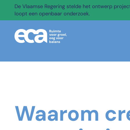
De Vlaamse Regering stelde het ontwerp projectb
loopt een openbaar onderzoek.
Waarom cr