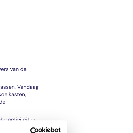
vers van de
passen. Vandaag
koelkasten,
nde
he activiteiten
teit