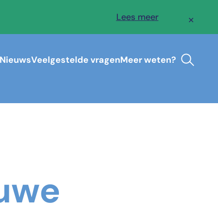
Lees meer
✕
Nieuws
Veelgestelde vragen
Meer weten?
euwe