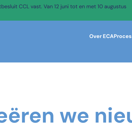
esluit CCL vast. Van 12 juni tot en met 10 augustus
Over ECA
Proces
eëren we ni