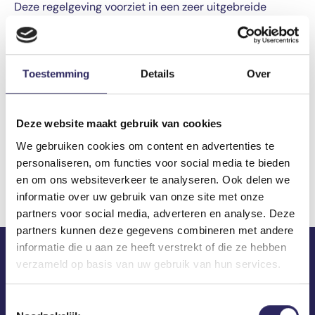
Deze regelgeving voorziet in een zeer uitgebreide
procedure om te komen tot een definitieve en
uitvoerbare oplossing, met ruime aandacht voor
alternatievenonderzoek en dialoog met alle betrokken
stakeholders. Dit heeft als doel om ervoor te zorgen dat
Toestemming
Details
Over
er een breed draagvlak is voor het definitieve
projectbesluit.
Lees
hier
meer over het verloop en de verschillende
Deze website maakt gebruik van cookies
stappen van een complex project.
We gebruiken cookies om content en advertenties te
personaliseren, om functies voor social media te bieden
Bekijk alle veelgestelde vragen
en om ons websiteverkeer te analyseren. Ook delen we
informatie over uw gebruik van onze site met onze
partners voor social media, adverteren en analyse. Deze
partners kunnen deze gegevens combineren met andere
informatie die u aan ze heeft verstrekt of die ze hebben
verzameld op basis van uw gebruik van hun services.
ECA in je mailbox?
Toestemmingsselectie