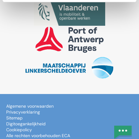
Algemene voorwaarden
Privacyverklaring
Sitemap
Digitoegankelijkheid
Cookiepolicy
Alle rechten voorbehouden ECA