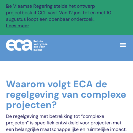
De Vlaamse Regering stelde het ontwerp
✕
projectbesluit CCL vast. Van 12 juni tot en met 10
augustus loopt een openbaar onderzoek.
Lees meer
Waarom volgt ECA de
regelgeving van complexe
projecten?
De regelgeving met betrekking tot “complexe
projecten” is specifiek ontwikkeld voor projecten met
een belangrijke maatschappelijke en ruimtelijke impact.