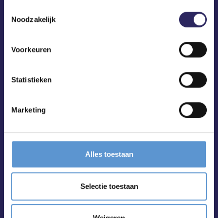
ECA in je mailbox?
Toestemmingsselectie
Noodzakelijk
Voorkeuren
Statistieken
Marketing
Alles toestaan
Selectie toestaan
Weigeren