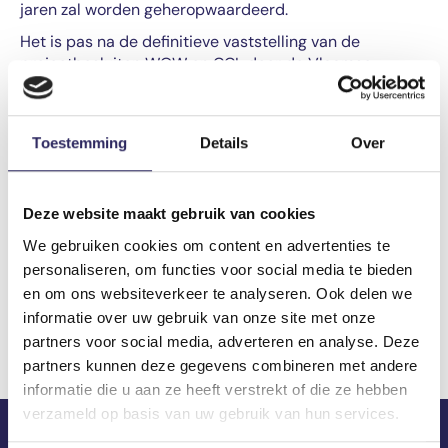
jaren zal worden geheropwaardeerd.
Het is pas na de definitieve vaststelling van de
projectbesluiten WOW en CCL door de Vlaamse
Regering, en na het verstrijken van de
bezwaartermijnen, dat een aanvang genomen wordt
met de verdere realisatie van het Toekomstperspectief
Toestemming
Details
Over
voor het dorp Doel.
Een aantal tussentijdse maatregelen (heropwaardering
van het haventje van Doel, gerichte renovatie van een
Deze website maakt gebruik van cookies
aantal woningen,..) zijn momenteel wel al in uitvoering in
We gebruiken cookies om content en advertenties te
afwachting van de definitieve vaststelling van de
personaliseren, om functies voor social media te bieden
projectbesluiten.
en om ons websiteverkeer te analyseren. Ook delen we
informatie over uw gebruik van onze site met onze
Bekijk alle veelgestelde vragen
partners voor social media, adverteren en analyse. Deze
partners kunnen deze gegevens combineren met andere
informatie die u aan ze heeft verstrekt of die ze hebben
verzameld op basis van uw gebruik van hun services.