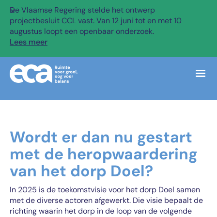
De Vlaamse Regering stelde het ontwerp
✕
projectbesluit CCL vast. Van 12 juni tot en met 10
augustus loopt een openbaar onderzoek.
Lees meer
Wordt er dan nu gestart
met de heropwaardering
van het dorp Doel?
In 2025 is de toekomstvisie voor het dorp Doel samen
met de diverse actoren afgewerkt. Die visie bepaalt de
richting waarin het dorp in de loop van de volgende