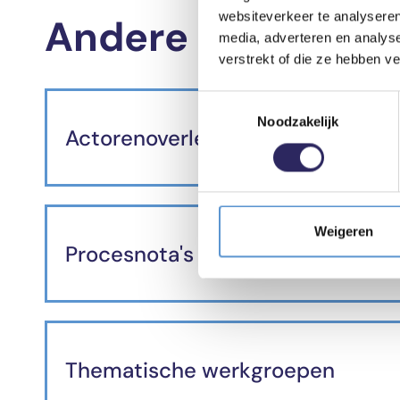
websiteverkeer te analyseren
Andere documente
media, adverteren en analys
verstrekt of die ze hebben v
Toestemmingsselectie
Noodzakelijk
Actorenoverleg
Weigeren
Procesnota's
Thematische werkgroepen