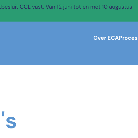
esluit CCL vast. Van 12 juni tot en met 10 augustus
Over ECA
Proces
's