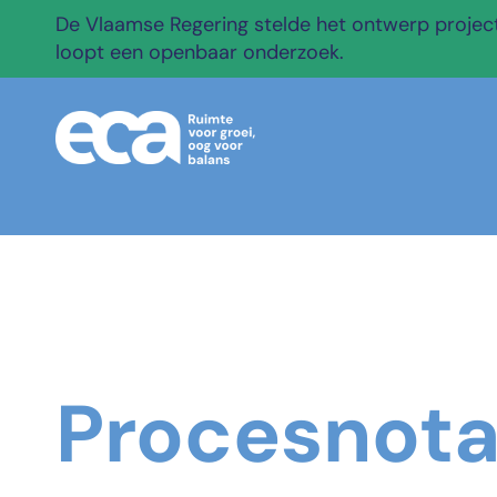
De Vlaamse Regering stelde het ontwerp projectb
loopt een openbaar onderzoek.
Procesnota