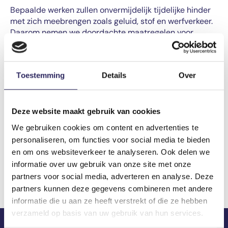
Bepaalde werken zullen onvermijdelijk tijdelijke hinder
met zich meebrengen zoals geluid, stof en werfverkeer.
Daarom nemen we doordachte maatregelen voor
iedereen die in de omgeving woont of werkt.
Bovendien zetten we sterk in op actieve
klachtenopvolging via een centraal meldpunt en
Toestemming
Details
Over
organiseren we periodieke bewonersbevragingen over
de hinderbeleving. Zowel op basis van het meldpunt als
op basis van de bevragingen, sturen we de organisatie
Deze website maakt gebruik van cookies
van de werf bij indien nodig.
We gebruiken cookies om content en advertenties te
Lees
hier
meer over de maatregelen die genomen
personaliseren, om functies voor social media te bieden
worden tijdens de aanleg.
en om ons websiteverkeer te analyseren. Ook delen we
informatie over uw gebruik van onze site met onze
Bekijk alle veelgestelde vragen
partners voor social media, adverteren en analyse. Deze
partners kunnen deze gegevens combineren met andere
informatie die u aan ze heeft verstrekt of die ze hebben
verzameld op basis van uw gebruik van hun services.