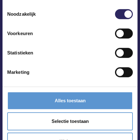
Toestemmingsselectie
ECA in je mailbox?
Noodzakelijk
Voorkeuren
Statistieken
Marketing
Alles toestaan
Selectie toestaan