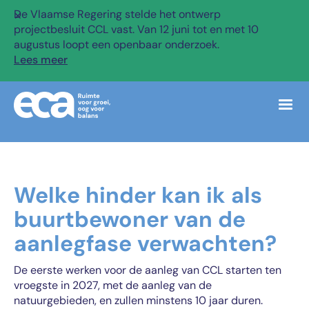
De Vlaamse Regering stelde het ontwerp
✕
projectbesluit CCL vast. Van 12 juni tot en met 10
augustus loopt een openbaar onderzoek.
Lees meer
Welke hinder kan ik als
buurtbewoner van de
aanlegfase verwachten?
De eerste werken voor de aanleg van CCL starten ten
vroegste in 2027, met de aanleg van de
natuurgebieden, en zullen minstens 10 jaar duren.