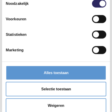
Noodzakelijk
We voeren lawaai-intensieve werken alleen uit
tussen 7 en 19 uur. Voor elke nieuwe fase
informeren we de omwonenden tijdig.
Voorkeuren
Statistieken
Mobiliteit
Marketing
Materialen zoals staal, zand en grind worden
zoveel mogelijk over water aangevoerd. Ook
grondoverschotten voeren we zoveel mogelijk per
Alles toestaan
schip af.
Onvermijdbaar wegtransport verloopt alleen maar
via haven- en hoofdwegen, met een strikt verbod
Selectie toestaan
om door woonkernen te rijden.
Weigeren