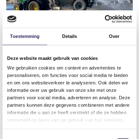
Toestemming
Details
Over
Een sproeiwagen houdt de grond vochtig zodat stof niet
kan opwaaien © Port of Antwerp-Bruges
Deze website maakt gebruik van cookies
We gebruiken cookies om content en advertenties te
Geluid
personaliseren, om functies voor social media te bieden
en om ons websiteverkeer te analyseren. Ook delen we
informatie over uw gebruik van onze site met onze
Om geluidshinder door heimachines, breekinstallaties
partners voor social media, adverteren en analyse. Deze
en ander zwaar materieel te beperken, gebruiken we de
partners kunnen deze gegevens combineren met andere
Best Beschikbare Technieken.
informatie die u aan ze heeft verstrekt of die ze hebben
Zo schermen we installaties die beton en asfalt
verzameld op basis van uw gebruik van hun services.
verwerken af, om geluid richting Doel en Saftingen
te beperken.
Toestemmingsselectie