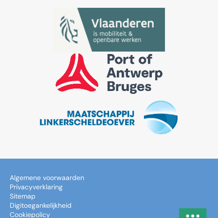
Algemene voorwaarden
Privacyverklaring
Sitemap
Digitoegankelijkheid
Cookiepolicy