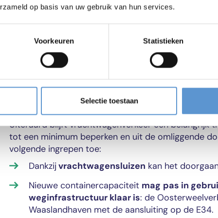
erzameld op basis van uw gebruik van hun services.
containerterminal en hoeven ze
niet meer eer
De geplande spoorinvesteringen maken het
ge
meer containers per trein worden vervoerd.
Voorkeuren
Statistieken
Maatregelen
Selectie toestaan
Uiteraard blijft vrachtwagenverkeer een belangrijk 
tot een minimum beperken en uit de omliggende do
volgende ingrepen toe:
Dankzij
vrachtwagensluizen
kan het doorgaand
Nieuwe containercapaciteit
mag
pas in gebru
weginfrastructuur klaar is
: de Oosterweelverb
Waaslandhaven met de aansluiting op de E34.