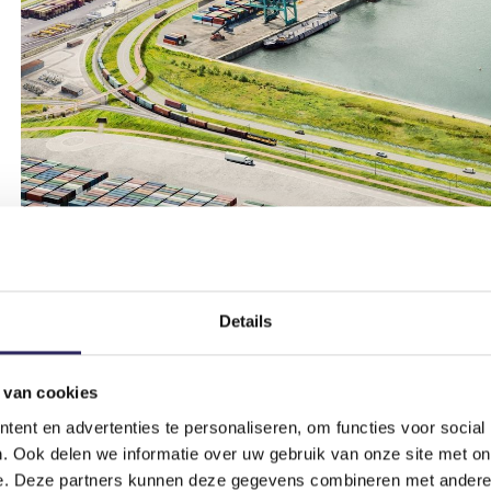
Zicht op de twee ligplaatsen aan de binnenvaartkaai 
Details
Spoor
Er komt een
nieuwe geëlektrificeerde
spoor
 van cookies
vlakbij de nieuwe containerterminals. Zo kan d
ent en advertenties te personaliseren, om functies voor social
worden.
. Ook delen we informatie over uw gebruik van onze site met on
e. Deze partners kunnen deze gegevens combineren met andere i
Door de volledige elektrificatie kunnen contain