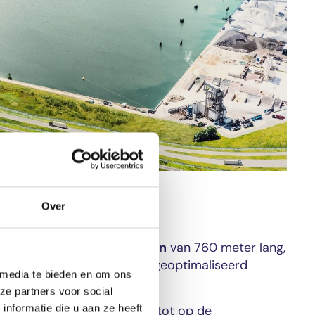
van het Doeldok
Over
bundel
met 16 wachtsporen
van 760 meter lang,
e werking van de terminals geoptimaliseerd
 media te bieden en om ons
ze partners voor social
nformatie die u aan ze heeft
ertreinen ineens doorrijden tot op de