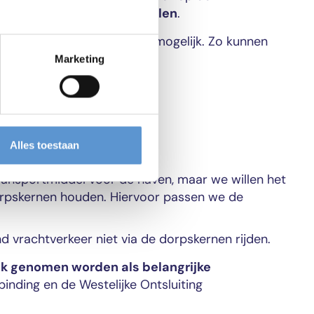
st van locomotief te wisselen
.
bruik van langere treinen
mogelijk. Zo kunnen
Marketing
Alles toestaan
transportmiddel voor de haven, maar we willen het
rpskernen houden. Hiervoor passen we de
 vrachtverkeer niet via de dorpskernen rijden.
ik genomen worden als belangrijke
inding en de Westelijke Ontsluiting