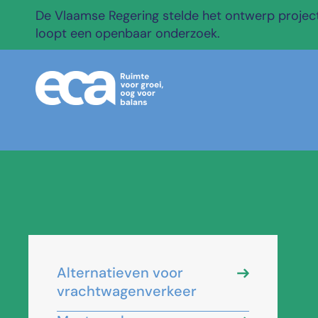
De Vlaamse Regering stelde het ontwerp projectb
loopt een openbaar onderzoek.
Alternatieven voor
vrachtwagenverkeer