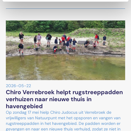
2026-05-22
Chiro Verrebroek helpt rugstreeppadden
verhuizen naar nieuwe thuis in
havengebied
Op zondag 17 mei hielp Chiro Judocus uit Verrebroek de
vrijwilligers van Natuurpunt met het opsporen en vangen van
rugstreeppadden in het havengebied. De padden worden er
gevangen en naar een nieuwe thuis verhuisd, zodat ze niet in