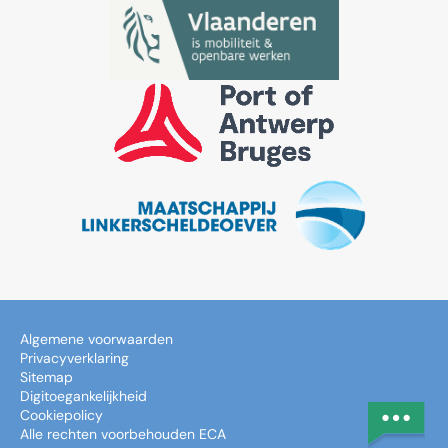
Algemene voorwaarden
Privacyverklaring
Sitemap
Digitoegankelijkheid
Cookiepolicy
Alle rechten voorbehouden ECA