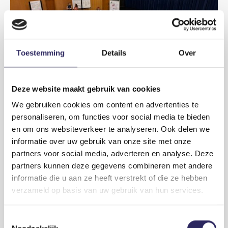
Toestemming
Details
Over
Deze website maakt gebruik van cookies
We gebruiken cookies om content en advertenties te
personaliseren, om functies voor social media te bieden
2026-06-26
Infomarkt licht openbaar onderzoek
en om ons websiteverkeer te analyseren. Ook delen we
Containercluster Linkerscheldeoever toe
informatie over uw gebruik van onze site met onze
Ruim 150 geïnteresseerden bezochten de infomarkt over het
partners voor social media, adverteren en analyse. Deze
openbaar onderzoek van Containercluster Linkerscheldeoever.
partners kunnen deze gegevens combineren met andere
Zij wonnen informatie in en deelden hun bezorgdheden en
informatie die u aan ze heeft verstrekt of die ze hebben
standpunten over het deelproject binnen het complex project
verzameld op basis van uw gebruik van hun services.
Extra Containerbehandelingscapaciteit Antwerpen (ECA).
Lees meer
Toestemmingsselectie