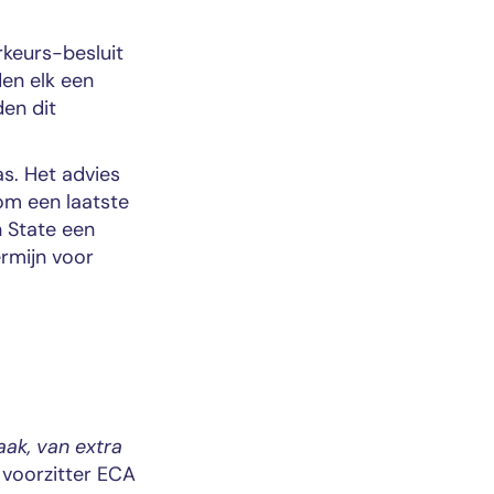
rkeurs-besluit
en elk een
en dit
s. Het advies
om een laatste
 State een
ermijn voor
ak, van extra
, voorzitter ECA