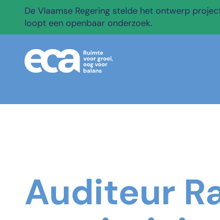
De Vlaamse Regering stelde het ontwerp projectb
loopt een openbaar onderzoek.
Auditeur R