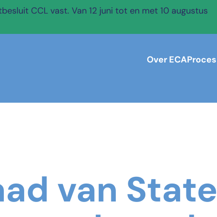
esluit CCL vast. Van 12 juni tot en met 10 augustus
Over ECA
Proces
aad van State