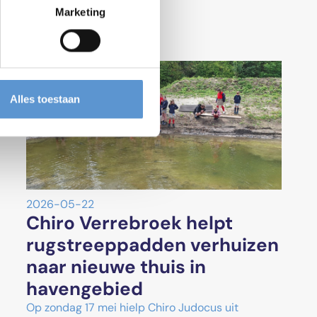
Marketing
Alles toestaan
2026-05-22
Chiro Verrebroek helpt
rugstreeppadden verhuizen
naar nieuwe thuis in
havengebied
Op zondag 17 mei hielp Chiro Judocus uit