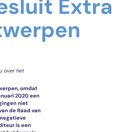
sluit Extra
ntwerpen
u over het
twerpen, omdat
januari 2020 een
 gingen niet
 van de Raad van
 negatieve
iteur is een