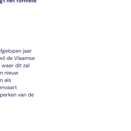
lgt het formele
afgelopen jaar
wil de Vlaamse
 waar dit zal
en nieuw
n als
envaart
eperken van de