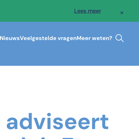
Lees meer
✕
Nieuws
Veelgestelde vragen
Meer weten?
 adviseert