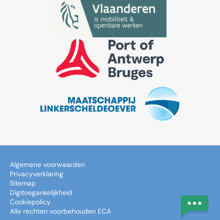
Algemene voorwaarden
Privacyverklaring
Sitemap
Digitoegankelijkheid
Cookiepolicy
Alle rechten voorbehouden ECA