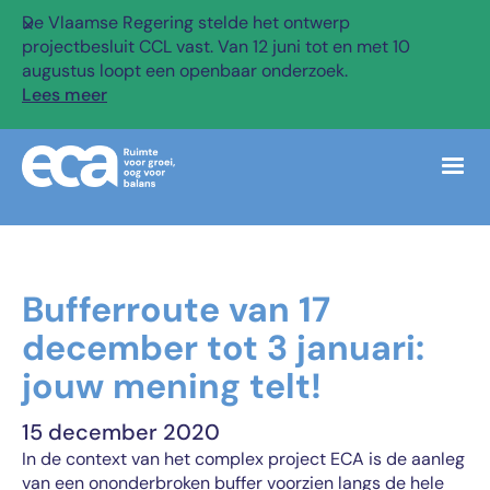
De Vlaamse Regering stelde het ontwerp
✕
projectbesluit CCL vast. Van 12 juni tot en met 10
augustus loopt een openbaar onderzoek.
Lees meer
Bufferroute van 17
december tot 3 januari:
jouw mening telt!
15 december 2020
In de context van het complex project ECA is de aanleg
van een ononderbroken buffer voorzien langs de hele