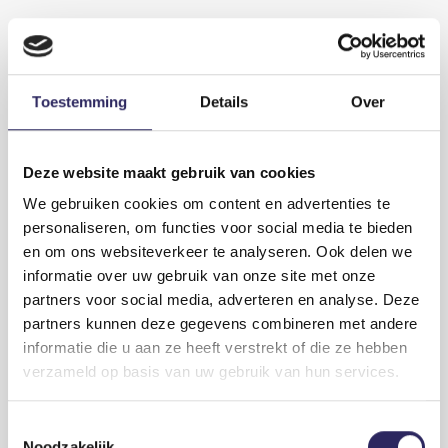
Toestemming
Details
Over
Deze website maakt gebruik van cookies
We gebruiken cookies om content en advertenties te
personaliseren, om functies voor social media te bieden
en om ons websiteverkeer te analyseren. Ook delen we
informatie over uw gebruik van onze site met onze
2026-05-29
partners voor social media, adverteren en analyse. Deze
Vlaamse Regering stelt ontwerp van
partners kunnen deze gegevens combineren met andere
projectbesluit CCL vast
informatie die u aan ze heeft verstrekt of die ze hebben
De Vlaamse Regering heeft op vrijdag 29 mei het ontwerp van
verzameld op basis van uw gebruik van hun services.
projectbesluit voor de Containercluster Linkerscheldeoever
(CCL) goedgekeurd.
Lees meer
Toestemmingsselectie
Noodzakelijk