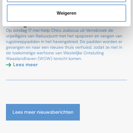
2026-05-22
Chiro Verrebroek helpt rugstreeppadden
Weigeren
verhuizen naar nieuwe thuis in
havengebied
Op zondag 17 mei hielp Chiro Judocus uit Verrebroek de
vrijwilligers van Natuurpunt met het opsporen en vangen van
rugstreeppadden in het havengebied. De padden worden er
gevangen en naar een nieuwe thuis verhuisd, zodat ze niet in
de toekomstige werfzone van Westelijke Ontsluiting
Waaslandhaven (WOW) terecht komen.
Lees meer
Lees meer nieuwsberichten