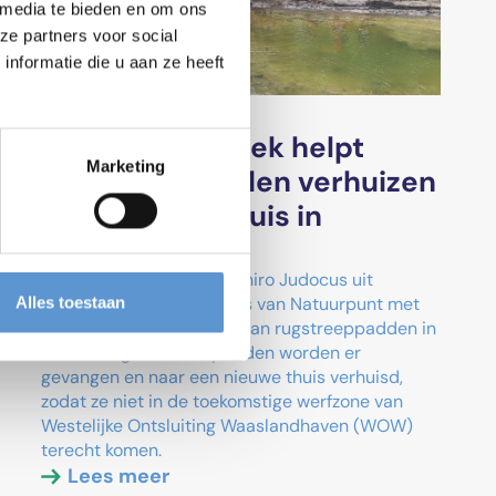
 media te bieden en om ons
ze partners voor social
nformatie die u aan ze heeft
2026-05-22
Chiro Verrebroek helpt
Marketing
rugstreeppadden verhuizen
naar nieuwe thuis in
havengebied
Op zondag 17 mei hielp Chiro Judocus uit
Verrebroek de vrijwilligers van Natuurpunt met
Alles toestaan
het opsporen en vangen van rugstreeppadden in
het havengebied. De padden worden er
gevangen en naar een nieuwe thuis verhuisd,
zodat ze niet in de toekomstige werfzone van
Westelijke Ontsluiting Waaslandhaven (WOW)
terecht komen.
Lees meer