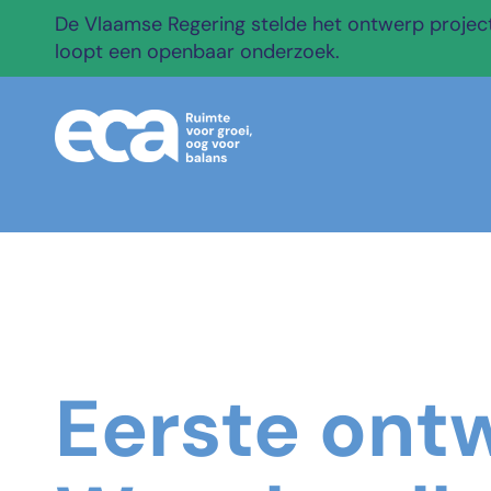
De Vlaamse Regering stelde het ontwerp projectb
loopt een openbaar onderzoek.
Eerste ont