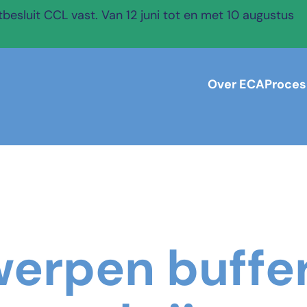
esluit CCL vast. Van 12 juni tot en met 10 augustus
Over ECA
Proces
werpen buffer