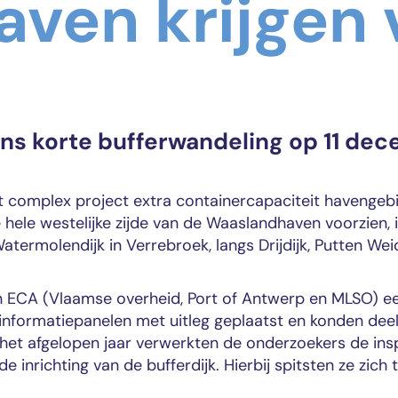
ven krijgen
ns korte bufferwandeling op 11 de
et complex project extra containercapaciteit havenge
hele westelijke zijde van de Waaslandhaven voorzien, 
Watermolendijk in Verrebroek, langs Drijdijk, Putten We
n ECA (Vlaamse overheid, Port of Antwerp en MLSO) ee
informatiepanelen met uitleg geplaatst en konden dee
et afgelopen jaar verwerkten de onderzoekers de ins
inrichting van de bufferdijk. Hierbij spitsten ze zich 