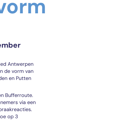
 vorm
cember
bied Antwerpen
in de vorm van
iden en Putten
n Bufferroute.
lnemers via een
praakreacties.
toe op 3