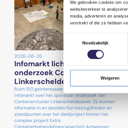
We gebruiken cookies om cont
websiteverkeer te analyseren
media, adverteren en analys
verstrekt of die ze hebben v
Toestemmingsselectie
Noodzakelijk
2026-06-26
Infomarkt licht openbaar
onderzoek Containercluster
Weigeren
Linkerscheldeoever toe
Ruim 150 geïnteresseerden bezochten de
infomarkt over het openbaar onderzoek van
Containercluster Linkerscheldeoever. Zij wonnen
informatie in en deelden hun bezorgdheden en
standpunten over het deelproject binnen het
complex project Extra
Containerbehandelingscapaciteit Antwerpen