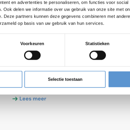
ent en advertenties te personaliseren, om functies voor social
. Ook delen we informatie over uw gebruik van onze site met on
e. Deze partners kunnen deze gegevens combineren met andere i
erzameld op basis van uw gebruik van hun services.
2026-05-29
Voorkeuren
Statistieken
Vlaamse Regering stelt
ontwerp van projectbesluit
CCL vast
De Vlaamse Regering heeft op vrijdag 29 mei het
ontwerp van projectbesluit voor de
Selectie toestaan
Containercluster Linkerscheldeoever (CCL)
goedgekeurd.
Lees meer