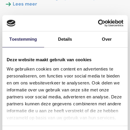
Lees meer
Toestemming
Details
Over
Deze website maakt gebruik van cookies
We gebruiken cookies om content en advertenties te
personaliseren, om functies voor social media te bieden
en om ons websiteverkeer te analyseren. Ook delen we
informatie over uw gebruik van onze site met onze
partners voor social media, adverteren en analyse. Deze
partners kunnen deze gegevens combineren met andere
2026-05-29
Vlaamse Regering stelt ontwerp van
informatie die u aan ze heeft verstrekt of die ze hebben
projectbesluit CCL vast
verzameld op basis van uw gebruik van hun services.
De Vlaamse Regering heeft op vrijdag 29 mei het ontwerp van