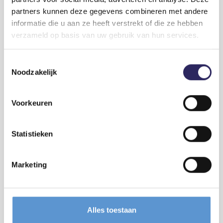
partners kunnen deze gegevens combineren met andere
informatie die u aan ze heeft verstrekt of die ze hebben
verzameld op basis van uw gebruik van hun services.
Toestemmingsselectie
2026-05-29
Noodzakelijk
Vlaamse Regering stelt ontwerp van
projectbesluit CCL vast
Voorkeuren
De Vlaamse Regering heeft op vrijdag 29 mei het ontwerp van
projectbesluit voor de Containercluster Linkerscheldeoever
(CCL) goedgekeurd.
Lees meer
Statistieken
Marketing
Alles toestaan