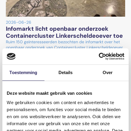
2026-06-26
Infomarkt licht openbaar onderzoek
Containercluster Linkerscheldeoever toe
Ruim 150 geïnteresseerden bezochten de infomarkt over het
openbaar onderzoek van Containercluster Linkerscheldeoever.
Zij wonnen informatie in en deelden hun bezorgdheden en
standpunten over het deelproject binnen het complex project
Extra Containerbehandelingscapaciteit Antwerpen (ECA).
Lees meer
Toestemming
Details
Over
Deze website maakt gebruik van cookies
We gebruiken cookies om content en advertenties te
personaliseren, om functies voor social media te bieden
en om ons websiteverkeer te analyseren. Ook delen we
informatie over uw gebruik van onze site met onze
partners voor social media, adverteren en analyse. Deze