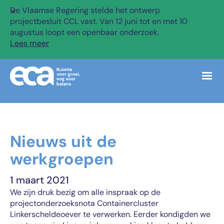
De Vlaamse Regering stelde het ontwerp
✕
projectbesluit CCL vast. Van 12 juni tot en met 10
augustus loopt een openbaar onderzoek.
Lees meer
Nieuws uit de
werkgroepen
1 maart 2021
We zijn druk bezig om alle inspraak op de
projectonderzoeksnota Containercluster
Linkerscheldeoever te verwerken. Eerder kondigden we