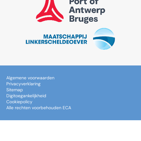
Algemene voorwaarden
Privacyverklaring
Sitemap
Digitoegankelijkheid
Cookiepolicy
Alle rechten voorbehouden ECA