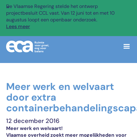
De Vlaamse Regering stelde het ontwerp
✕
projectbesluit CCL vast. Van 12 juni tot en met 10
augustus loopt een openbaar onderzoek.
Lees meer
Meer werk en welvaart
door extra
containerbehandelingscapa
12 december 2016
Meer werk en welvaart!
Vlaamse overheid zoekt meer mogelijkheden voor