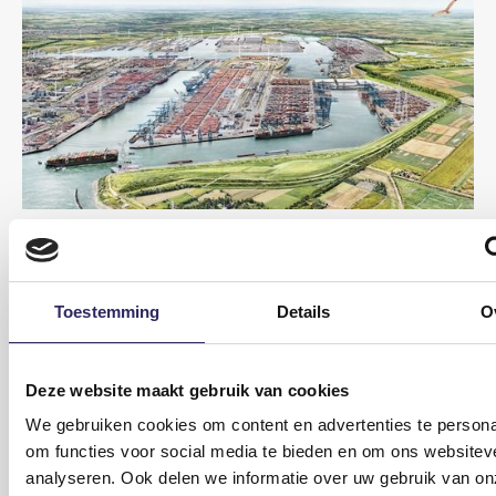
2026-05-29
Vlaamse Regering stelt ontwerp van
projectbesluit CCL vast
De Vlaamse Regering heeft op vrijdag 29 mei het ontwerp van
Toestemming
Details
O
projectbesluit voor de Containercluster Linkerscheldeoever
(CCL) goedgekeurd.
Lees meer
Deze website maakt gebruik van cookies
We gebruiken cookies om content en advertenties te persona
om functies voor social media te bieden en om ons websitev
analyseren. Ook delen we informatie over uw gebruik van on