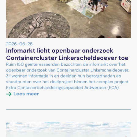
2026-06-26
Infomarkt licht openbaar onderzoek
Containercluster Linkerscheldeoever toe
Ruim 150 geïnteresseerden bezochten de infomarkt over het
openbaar onderzoek van Containercluster Linkerscheldeoever.
Zij wonnen informatie in en deelden hun bezorgdheden en
standpunten over het deelproject binnen het complex project
Extra Containerbehandelingscapaciteit Antwerpen (ECA).
Lees meer