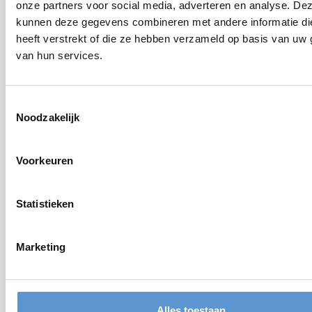
onze partners voor social media, adverteren en analyse. De
kunnen deze gegevens combineren met andere informatie di
heeft verstrekt of die ze hebben verzameld op basis van uw 
van hun services.
Toestemmingsselectie
Noodzakelijk
2026-05-22
Chiro Verrebroek helpt rugstreeppadden
Voorkeuren
verhuizen naar nieuwe thuis in
havengebied
Op zondag 17 mei hielp Chiro Judocus uit Verrebroek de
Statistieken
vrijwilligers van Natuurpunt met het opsporen en vangen van
rugstreeppadden in het havengebied. De padden worden er
gevangen en naar een nieuwe thuis verhuisd, zodat ze niet in
Marketing
de toekomstige werfzone van Westelijke Ontsluiting
Waaslandhaven (WOW) terecht komen.
Lees meer
Alles toestaan