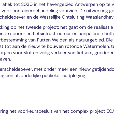
rafiek tot 2030 in het havengebied Antwerpen op te v
voor containerbehandeling voorzien. De uitwerking ge
scheldeoever en de Westelijke Ontsluiting Waaslandhav
kking op het tweede project: het gaat om de realisatie
ende spoor- en fietsinfrastructuur en aanpalende buff
erbestemming van Putten Weiden als natuurgebied. Die
 tot aan de nieuw te bouwen rotonde Watermolen, t
rgen voor vlot en veilig verkeer van fietsers, goedere
aven.
nkerscheldeoever, met onder meer een nieuw getijdend
nog een afzonderlijke publieke raadpleging.
ing het voorkeursbesluit van het complex project ECA d