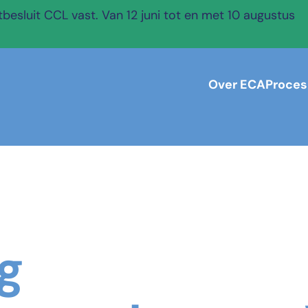
esluit CCL vast. Van 12 juni tot en met 10 augustus
Over ECA
Proces
g