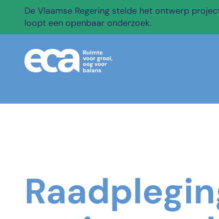
De Vlaamse Regering stelde het ontwerp projectb
loopt een openbaar onderzoek.
Raadplegin