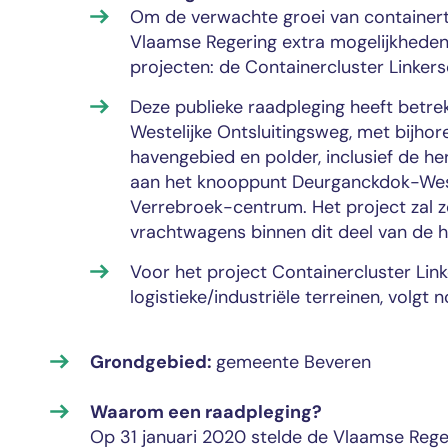
Om de verwachte groei van containert
Vlaamse Regering extra mogelijkheden 
projecten: de Containercluster Linker
Deze publieke raadpleging heeft betre
Westelijke Ontsluitingsweg, met bijhor
havengebied en polder, inclusief de h
aan het knooppunt Deurganckdok-West
Verrebroek-centrum. Het project zal zo
vrachtwagens binnen dit deel van de h
Voor het project Containercluster Li
logistieke/industriële terreinen, volgt 
Grondgebied:
gemeente Beveren
Waarom een raadpleging?
Op 31 januari 2020 stelde de Vlaamse Reger