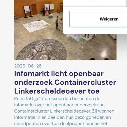
Weigeren
2026-06-26
Infomarkt licht openbaar
onderzoek Containercluster
Linkerscheldeoever toe
Ruim 150 geïnteresseerden bezochten de
infomarkt over het openbaar onderzoek van
Containercluster Linkerscheldeoever. Zij wonnen
informatie in en deelden hun bezorgdheden en
standpunten over het deelproject binnen het