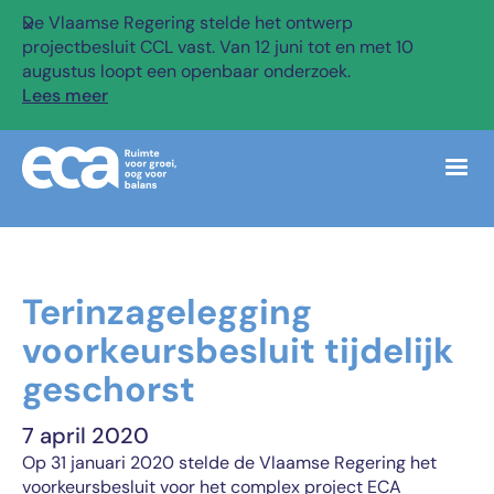
De Vlaamse Regering stelde het ontwerp
✕
projectbesluit CCL vast. Van 12 juni tot en met 10
augustus loopt een openbaar onderzoek.
Lees meer
Terinzagelegging
voorkeursbesluit tijdelijk
geschorst
7 april 2020
Op 31 januari 2020 stelde de Vlaamse Regering het
voorkeursbesluit voor het complex project ECA