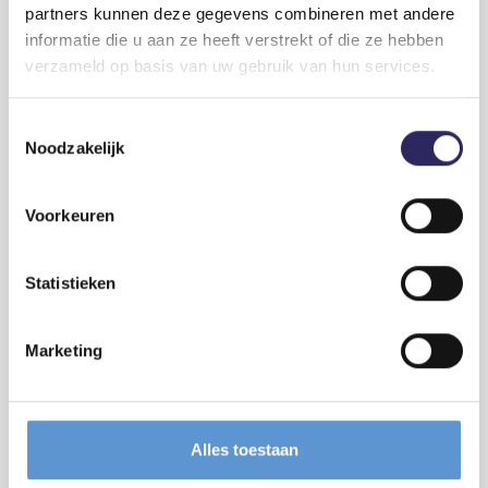
partners kunnen deze gegevens combineren met andere
informatie die u aan ze heeft verstrekt of die ze hebben
verzameld op basis van uw gebruik van hun services.
Toestemmingsselectie
2026-05-29
Noodzakelijk
Vlaamse Regering stelt ontwerp van
projectbesluit CCL vast
De Vlaamse Regering heeft op vrijdag 29 mei het ontwerp van
Voorkeuren
projectbesluit voor de Containercluster Linkerscheldeoever
(CCL) goedgekeurd.
Lees meer
Statistieken
Marketing
Alles toestaan