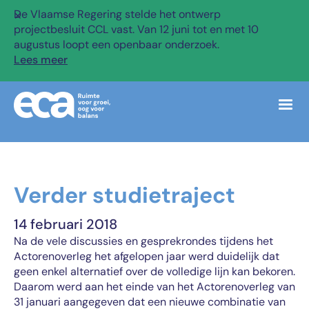
De Vlaamse Regering stelde het ontwerp
✕
projectbesluit CCL vast. Van 12 juni tot en met 10
augustus loopt een openbaar onderzoek.
Lees meer
Verder studietraject
14 februari 2018
Na de vele discussies en gesprekrondes tijdens het
Actorenoverleg het afgelopen jaar werd duidelijk dat
geen enkel alternatief over de volledige lijn kan bekoren.
Daarom werd aan het einde van het Actorenoverleg van
31 januari aangegeven dat een nieuwe combinatie van