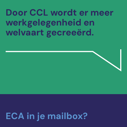
Door CCL wordt er meer
werkgelegenheid en
welvaart gecreeërd.
ECA in je mailbox?