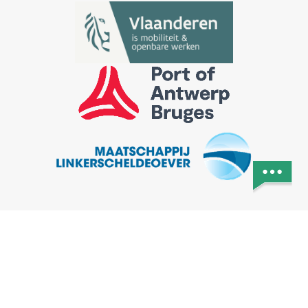
Algemene voorwaarden
Privacyverklaring
Sitemap
Digitoegankelijkheid
Cookiepolicy
Alle rechten voorbehouden ECA