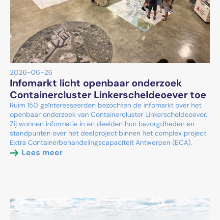
2026-06-26
Infomarkt licht openbaar onderzoek
Containercluster Linkerscheldeoever toe
Ruim 150 geïnteresseerden bezochten de infomarkt over het
openbaar onderzoek van Containercluster Linkerscheldeoever.
Zij wonnen informatie in en deelden hun bezorgdheden en
standpunten over het deelproject binnen het complex project
Extra Containerbehandelingscapaciteit Antwerpen (ECA).
Lees meer