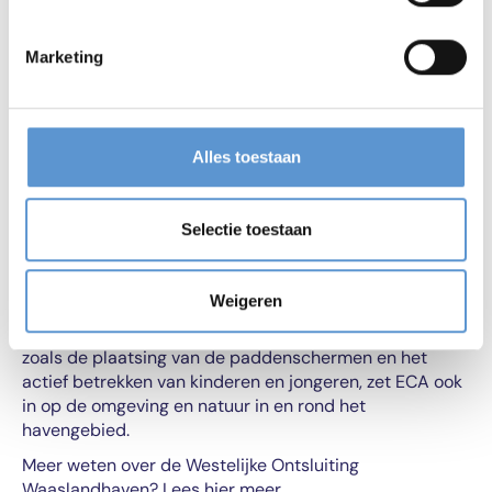
Marketing
Enkele afgevangen
Alles toestaan
rugstreeppadden in een
emmer.
Selectie toestaan
Oog voor omgeving
Deze actie maakt deel uit van het project ‘Extra
Weigeren
Containerbehandelingscapaciteit in het havengebied
Antwerpen’, kortweg ECA. Met gerichte maatregelen,
zoals de plaatsing van de paddenschermen en het
actief betrekken van kinderen en jongeren, zet ECA ook
in op de omgeving en natuur in en rond het
havengebied.
Meer weten over de Westelijke Ontsluiting
Waaslandhaven? Lees
hier
meer.