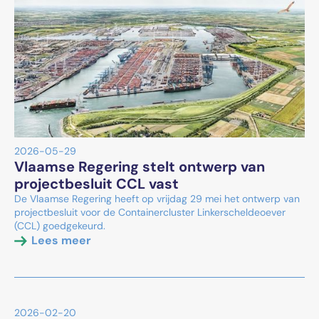
2026-05-29
Vlaamse Regering stelt ontwerp van
projectbesluit CCL vast
De Vlaamse Regering heeft op vrijdag 29 mei het ontwerp van
projectbesluit voor de Containercluster Linkerscheldeoever
(CCL) goedgekeurd.
Lees meer
2026-02-20