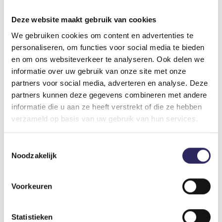
De rugstreeppad is een zogenaamde ‘late treksoort’ die
Deze website maakt gebruik van cookies
pas vanaf april echt actief wordt. Daarom worden de
dieren tot diep in de zomer zowel overdag als ’s nachts
We gebruiken cookies om content en advertenties te
actief gevangen. Dit gebeurt op basis van hun
personaliseren, om functies voor social media te bieden
kenmerkende roep of door ze op te sporen in speciale
en om ons websiteverkeer te analyseren. Ook delen we
schuilplaatsen van golfplaat en steigerhout, waar ze
informatie over uw gebruik van onze site met onze
zich overdag graag onder schuilhouden. Deze
partners voor social media, adverteren en analyse. Deze
schuilplaatsen werden gecreëerd in de bestaande
partners kunnen deze gegevens combineren met andere
poelen binnen het projectgebied, om de padden
informatie die u aan ze heeft verstrekt of die ze hebben
eenvoudig te kunnen vangen.
verzameld op basis van uw gebruik van hun services.
Toestemmingsselectie
Noodzakelijk
Voorkeuren
Statistieken