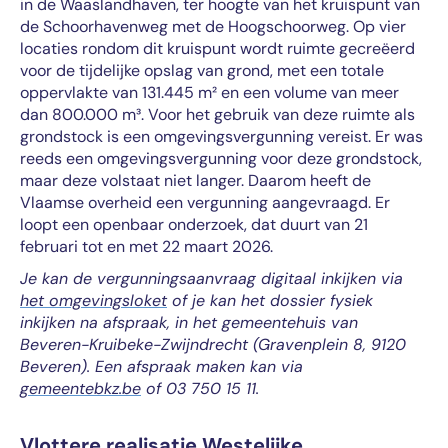
in de Waaslandhaven, ter hoogte van het kruispunt van
de Schoorhavenweg met de Hoogschoorweg. Op vier
locaties rondom dit kruispunt wordt ruimte gecreëerd
voor de tijdelijke opslag van grond, met een totale
oppervlakte van 131.445 m² en een volume van meer
dan 800.000 m³. Voor het gebruik van deze ruimte als
grondstock is een omgevingsvergunning vereist. Er was
reeds een omgevingsvergunning voor deze grondstock,
maar deze volstaat niet langer. Daarom heeft de
Vlaamse overheid een vergunning aangevraagd. Er
loopt een openbaar onderzoek, dat duurt van 21
februari tot en met 22 maart 2026.
Je kan de vergunningsaanvraag digitaal inkijken via
het omgevingsloket
of je kan het dossier fysiek
inkijken na afspraak, in het gemeentehuis van
Beveren-Kruibeke-Zwijndrecht (Gravenplein 8, 9120
Beveren). Een afspraak maken kan via
gemeentebkz.be
of 03 750 15 11.
Vlottere realisatie Westelijke