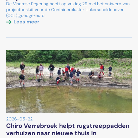
De Vlaamse Regering heeft op vrijdag 29 mei het ontwerp van
projectbesluit voor de Containercluster Linkerscheldeoever
(CCL) goedgekeurd.
Lees meer
2026-05-22
Chiro Verrebroek helpt rugstreeppadden
verhuizen naar nieuwe thuis in