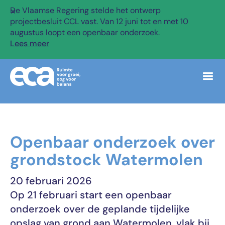
De Vlaamse Regering stelde het ontwerp
✕
projectbesluit CCL vast. Van 12 juni tot en met 10
augustus loopt een openbaar onderzoek.
Lees meer
Openbaar onderzoek over
grondstock Watermolen
20 februari 2026
Op 21 februari start een openbaar
onderzoek over de geplande tijdelijke
opslag van grond aan Watermolen, vlak bij