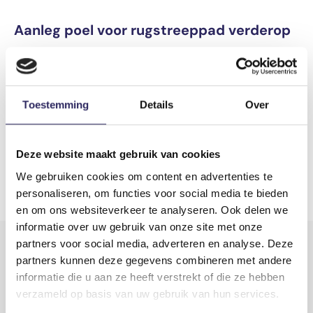
Aanleg poel voor rugstreeppad verderop
Op een van de locaties die nodig is voor de grondstock,
langs de Hoogschoorweg, bevindt zich momenteel
eenpoel voor rugstreeppadden. Om deze dieren een
geschikt leefgebied te blijven bieden, zou er een nieuwe
Toestemming
Details
Over
poel gegraven worden, zo'n tien meter verderop, voorde
bestaande poel wordt opgevuld. Als er bij het opvullen
van de huidige poel nog padden aanwezig zijn, worden
Deze website maakt gebruik van cookies
deze dieren met de hand gevangen en naar de nieuwe
We gebruiken cookies om content en advertenties te
poel verhuisd.
personaliseren, om functies voor social media te bieden
en om ons websiteverkeer te analyseren. Ook delen we
informatie over uw gebruik van onze site met onze
partners voor social media, adverteren en analyse. Deze
partners kunnen deze gegevens combineren met andere
Meer nieuws
informatie die u aan ze heeft verstrekt of die ze hebben
verzameld op basis van uw gebruik van hun services.