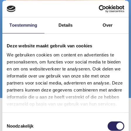
Toestemming
Details
Over
Deze website maakt gebruik van cookies
We gebruiken cookies om content en advertenties te
personaliseren, om functies voor social media te bieden
en om ons websiteverkeer te analyseren. Ook delen we
informatie over uw gebruik van onze site met onze
© OMGEVING - Toekomstbeeld van het bufferlandschap
partners voor social media, adverteren en analyse. Deze
met de Engelsesteenweg, links in beeld.
partners kunnen deze gegevens combineren met andere
informatie die u aan ze heeft verstrekt of die ze hebben
verzameld op basis van uw gebruik van hun services.
Ontdek de andere projecten
Toestemmingsselectie
Noodzakelijk