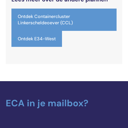
Ontdek Containercluster
Linkerscheldeoever (CCL)
Ontdek E34-West
ECA in je mailbox?