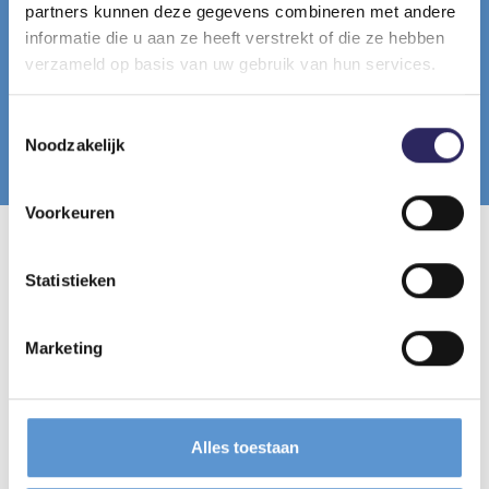
partners kunnen deze gegevens combineren met andere
informatie die u aan ze heeft verstrekt of die ze hebben
verzameld op basis van uw gebruik van hun services.
Toestemmingsselectie
© OMGEVING - Toekomstbeeld van het bufferlandschap
Noodzakelijk
met de Nieuwe Dijkstraat, rechts in beeld.
Voorkeuren
Ontdek de andere projecten
Statistieken
Marketing
Bufferlandschap
Alles toestaan