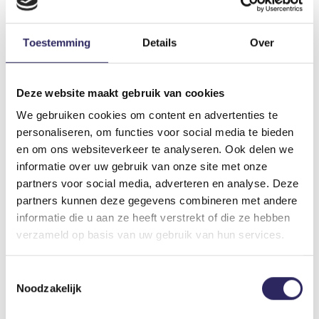
Toestemming
Details
Over
Doelpolder Zuid
Deze website maakt gebruik van cookies
In Doelpolder Zuid worden verschillende percelen
We gebruiken cookies om content en advertenties te
herbestemd tot een natuurgebied van in totaal 39
personaliseren, om functies voor social media te bieden
hectare. Het gebied wordt ingericht met respect voor
het bestaande landschap en met aandacht voor zowel
en om ons websiteverkeer te analyseren. Ook delen we
natuurontwikkeling als landbouw.
informatie over uw gebruik van onze site met onze
partners voor social media, adverteren en analyse. Deze
partners kunnen deze gegevens combineren met andere
Flora en fauna
informatie die u aan ze heeft verstrekt of die ze hebben
De natuurinrichting focust op het versterken van
verzameld op basis van uw gebruik van hun services.
leefgebieden voor verschillende vogelsoorten. Zo
worden de omstandigheden verbeterd voor
Toestemmingsselectie
weidevogels zoals de grutto en worden rietvegetaties
Noodzakelijk
aangelegd die geschikt zijn voor rietvogels zoals de
blauwborst. Door een aangepast beheer van een aantal