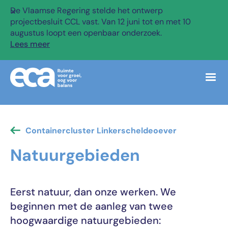
De Vlaamse Regering stelde het ontwerp
✕
projectbesluit CCL vast. Van 12 juni tot en met 10
augustus loopt een openbaar onderzoek.
Lees meer
Containercluster Linkerscheldeoever
Natuurgebieden
Eerst natuur, dan onze werken. We
beginnen met de aanleg van twee
hoogwaardige natuurgebieden: