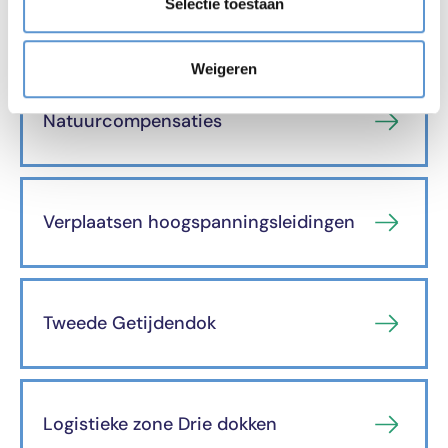
Selectie toestaan
Ontdek de andere projecten
Weigeren
Natuurcompensaties
Verplaatsen hoogspanningsleidingen
Tweede Getijdendok
Logistieke zone Drie dokken