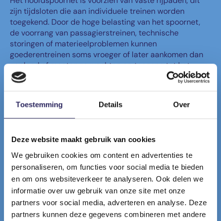
Het hoofdspoornet is voorzien van vaste rijpaden, dit
zijn tijdsloten die aan individuele treinen worden
toegekend. Door de hoge belasting van het spoornet,
de voorrang van passagierstreinen, technische
storingen of materieelproblemen kunnen
goederentreinen soms vroeger of later aankomen dan
gepland of moeten ze wachten op toegang tot het
hoofdnet.
De spoorbundel zorgt ook voor een gespreide aankomst
van treinen bij de terminals zodat hun operaties vlotter
Toestemming
Details
Over
kunnen verlopen.
Naast haar bufferfunctie wordt de spoorbundel vaak
gebruikt voor veiligheids- en technische controles.
Deze website maakt gebruik van cookies
We gebruiken cookies om content en advertenties te
personaliseren, om functies voor social media te bieden
en om ons websiteverkeer te analyseren. Ook delen we
informatie over uw gebruik van onze site met onze
partners voor social media, adverteren en analyse. Deze
partners kunnen deze gegevens combineren met andere