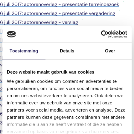
6 juli 2017: actorenoverleg - presentatie terreinbezoek
6 juli 2017: actorenoverleg - presentatie vergadering
6 juli 2017: actorenoverleg - verslag
11 oktober 2017: actorenoverleg - voorbereidende nota
11 oktober 2017: actorenoverleg - presentatie vergadering
11 oktober 2017: actorenoverleg - verslag
Toestemming
Details
Over
11 oktober 2017: actorenoverleg - antwoordennota
veiligheid
Deze website maakt gebruik van cookies
29 november 2017: actorenoverleg - presentatie
vergadering
We gebruiken cookies om content en advertenties te
personaliseren, om functies voor social media te bieden
29 november 2017: actorenoverleg - verslag
en om ons websiteverkeer te analyseren. Ook delen we
6 december 2017: actorenoverleg - presentatie
informatie over uw gebruik van onze site met onze
vergadering
partners voor social media, adverteren en analyse. Deze
6 december 2017: actorenoverleg - verslag
partners kunnen deze gegevens combineren met andere
31 januari 2018: actorenoverleg - algemene presentatie
informatie die u aan ze heeft verstrekt of die ze hebben
Presentaties inleiders debatsessies - sessie A: S-MER -
verzameld op basis van uw gebruik van hun services.